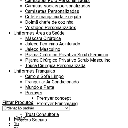
Camisetas Polo Personalizadas
Camisas sociais personalizadas
Camisetas Personalizadas
Colete manga curta e regata
Dolmã chefe de cozinha
Vestidos Personalizados
Uniformes Área da Saúde
Máscara Cirúrgica
Jaleco Feminino Acinturado
Jaleco Masculino
Pijama Cirúrgico Privativo Scrub Feminino
Pijama Cirúrgico Privativo Scrub Masculino
Touca Cirúrgica Personalizada
Uniformes Franquias
Carro e Sofá Limpo
Franqui-ar Ar Condicionado
Mundo a Parte
Premyer
Premyer concept
Filtrar Produtos
Premyer Franchising
QÓculos
Trust Consultoria
Visão:
Projetos Sociais
16
Alternar