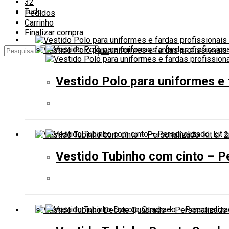
32
pesquisa
Tudo
Pedidos
do
Carrinho
site
Finalizar compra
Vestido Polo para uniformes e 
Vestido Tubinho com cinto – Pe