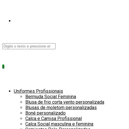
ALTERNAR
Pesquisar
neste
PESQUISA
site
0
DO
Uniformes Profissionais
Bermuda Social Feminina
Blusa de frio corta vento personalizada
Blusas de moletom personalizadas
Boné personalizado
Calça e Camisa Profissional
Calça Social masculina e feminina
SITE