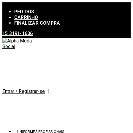
Ir
para
PEDIDOS
o
CARRINHO
conteúdo
FINALIZAR COMPRA
15 3191-1606
Entrar / Registrar-se
|
UNIFORMES PROFISSIONAIS