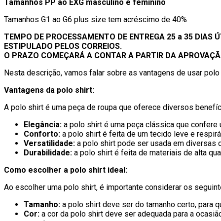
Tamanhos PP ao EXG masculino e feminino
Tamanhos G1 ao G6 plus size tem acréscimo de 40%
TEMPO DE PROCESSAMENTO DE ENTREGA 25 a 35 DIAS Ú
ESTIPULADO PELOS CORREIOS.
O PRAZO COMEÇARÁ A CONTAR A PARTIR DA APROVAÇÃO
Nesta descrição, vamos falar sobre as vantagens de usar polo s
Vantagens da polo shirt:
A polo shirt é uma peça de roupa que oferece diversos benefíc
Elegância:
a polo shirt é uma peça clássica que confere u
Conforto:
a polo shirt é feita de um tecido leve e respir
Versatilidade:
a polo shirt pode ser usada em diversas o
Durabilidade:
a polo shirt é feita de materiais de alta qu
Como escolher a polo shirt ideal:
Ao escolher uma polo shirt, é importante considerar os seguint
Tamanho:
a polo shirt deve ser do tamanho certo, para q
Cor:
a cor da polo shirt deve ser adequada para a ocasião