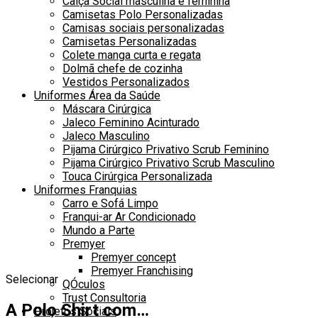
Calça Social masculina e feminina
Camisetas Polo Personalizadas
Camisas sociais personalizadas
Camisetas Personalizadas
Colete manga curta e regata
Dolmã chefe de cozinha
Vestidos Personalizados
Uniformes Área da Saúde
Máscara Cirúrgica
Jaleco Feminino Acinturado
Jaleco Masculino
Pijama Cirúrgico Privativo Scrub Feminino
Pijama Cirúrgico Privativo Scrub Masculino
Touca Cirúrgica Personalizada
Uniformes Franquias
Carro e Sofá Limpo
Franqui-ar Ar Condicionado
Mundo a Parte
Premyer
Premyer concept
Premyer Franchising
Selecionar
QÓculos
Trust Consultoria
A Polo Shirt com…
Projetos Sociais