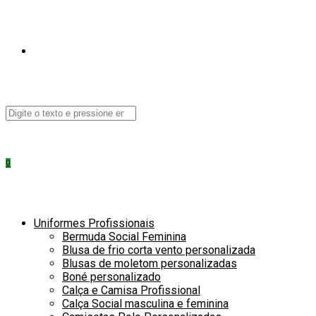
ALTERNAR
Pesquisar
neste
PESQUISA
site
0
DO
Uniformes Profissionais
Bermuda Social Feminina
Blusa de frio corta vento personalizada
Blusas de moletom personalizadas
Boné personalizado
Calça e Camisa Profissional
Calça Social masculina e feminina
SITE