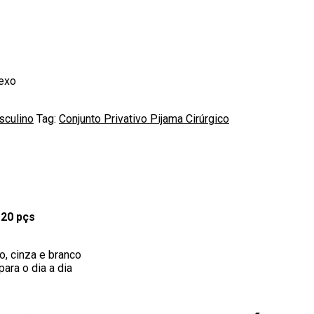
exo
sculino
Tag:
Conjunto Privativo Pijama Cirúrgico
 20 pçs
to, cinza e branco
ara o dia a dia