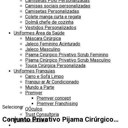
Camisetas Polo Personalizadas
Camisas sociais personalizadas
Camisetas Personalizadas
Colete manga curta e regata
Dolmã chefe de cozinha
Vestidos Personalizados
Uniformes Área da Saúde
Máscara Cirúrgica
Jaleco Feminino Acinturado
Jaleco Masculino
Pijama Cirúrgico Privativo Scrub Feminino
Pijama Cirúrgico Privativo Scrub Masculino
Touca Cirúrgica Personalizada
Uniformes Franquias
Carro e Sofá Limpo
Franqui-ar Ar Condicionado
Mundo a Parte
Premyer
Premyer concept
Premyer Franchising
Selecionar
QÓculos
Trust Consultoria
Conjunto Privativo Pijama Cirúrgico…
Projetos Sociais
Alternar