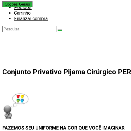
pesquisa
Opções Gerais
Pedidos
do
Carrinho
site
Finalizar compra
Conjunto Privativo Pijama Cirúrgico P
FAZEMOS SEU UNIFORME NA COR QUE VOCÊ IMAGINAR