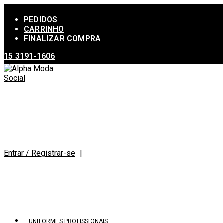
Ir
para
PEDIDOS
o
CARRINHO
conteúdo
FINALIZAR COMPRA
15 3191-1606
Entrar / Registrar-se
|
UNIFORMES PROFISSIONAIS