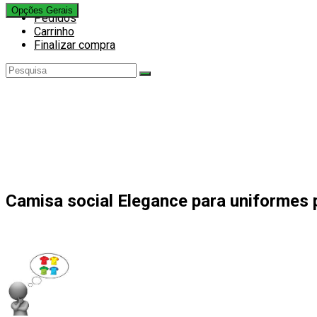
pesquisa
Opções Gerais
Pedidos
do
Carrinho
site
Finalizar compra
Camisa social Elegance para uniformes p