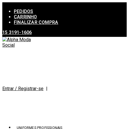
Ir
para
PEDIDOS
o
CARRINHO
conteúdo
FINALIZAR COMPRA
15 3191-1606
Entrar / Registrar-se
|
UNIFORMES PROFISSIONAIS