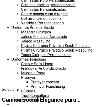
Camisetas Polo Personalizadas
Camisas sociais personalizadas
Camisetas Personalizadas
Colete manga curta e regata
Dolmã chefe de cozinha
Vestidos Personalizados
Uniformes Área da Saúde
Máscara Cirúrgica
Jaleco Feminino Acinturado
Jaleco Masculino
Pijama Cirúrgico Privativo Scrub Feminino
Pijama Cirúrgico Privativo Scrub Masculino
Touca Cirúrgica Personalizada
Uniformes Franquias
Carro e Sofá Limpo
Franqui-ar Ar Condicionado
Mundo a Parte
Premyer
Premyer concept
Premyer Franchising
Selecionar
QÓculos
Trust Consultoria
Camisa social Elegance para…
Projetos Sociais
Alternar