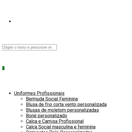
ALTERNAR
Pesquisar
neste
PESQUISA
site
0
DO
Uniformes Profissionais
Bermuda Social Feminina
Blusa de frio corta vento personalizada
Blusas de moletom personalizadas
Boné personalizado
Calça e Camisa Profissional
Calça Social masculina e feminina
SITE